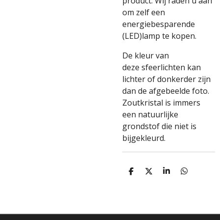
product. Wij raden u aan
om zelf een
energiebesparende
(LED)lamp te kopen.
De kleur van
deze sfeerlichten kan
lichter of donkerder zijn
dan de afgebeelde foto.
Zoutkristal is immers
een natuurlijke
grondstof die niet is
bijgekleurd.
D
D
S
D
E
E
H
E
L
E
A
L
E
L
R
E
N
E
N