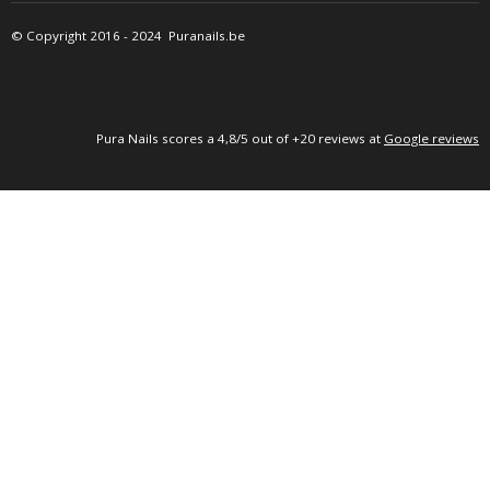
C
S
A
E
T
T
©
Copyright 2016
- 2024 Puranails.be
B
A
S
O
G
A
O
R
P
K
A
P
M
P
ura Nails
scores a 4,8/5 out of +20 reviews at
Google reviews