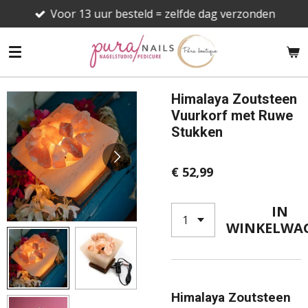
Voor 13 uur besteld = zelfde dag verzonden
Ga
direct
naar
de
hoofdinhoud
Himalaya Zoutsteen
Vuurkorf met Ruwe
Stukken
€ 52,99
IN
WINKELWA
Himalaya Zoutsteen