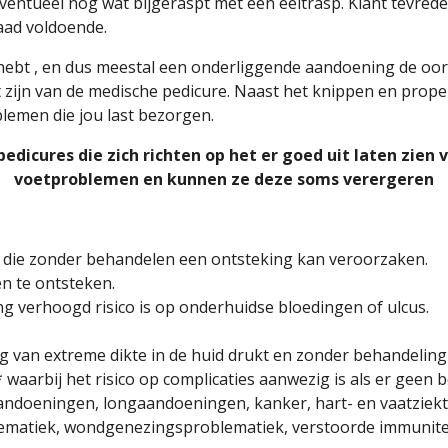
ventueel nog wat bijgeraspt met een eeltrasp. Klant tevred
ad voldoende.
hebt ,
en dus meestal een onderliggende aandoening de oorz
t zijn van de medische pedicure. Naast het knippen en prope
lemen die jou last bezorgen.
 pedicures die zich richten op het er goed uit laten zie
voetproblemen en kunnen ze deze soms verergeren
 die zonder behandelen een ontsteking kan veroorzaken.
n te ontsteken.
ng verhoogd risico is op onderhuidse bloedingen of ulcus.
lg van extreme dikte in de huid drukt en zonder behandeling 
aarbij het risico op complicaties aanwezig is als er geen b
ndoeningen, longaandoeningen, kanker, hart- en vaatziek
ematiek, wondgenezingsproblematiek, verstoorde immunitei