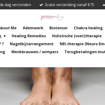
fde dag verzonden
Gratis verzending vanaf €75
About Me
Ademwerk
Biotensor
Chakra healing
re
Healing Remedies
Holistische (voet)therapie
 ?
Nagelbijtarrangement
NEI-therapie (Neuro Emo
ing
Wenkbrauwen / wimpers
Terugbetalingen mut