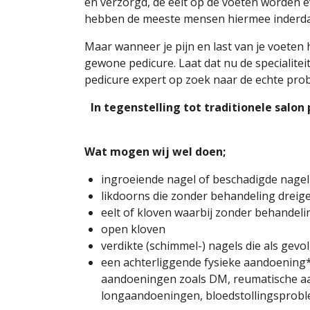
en verzorgd, de eelt op de voeten worden e
hebben de meeste mensen hiermee inderda
Maar wanneer je pijn en last van je voeten 
gewone pedicure. Laat dat nu de specialitei
pedicure expert op zoek naar de echte prob
In tegenstelling tot traditionele salon
Wat mogen wij wel doen;
ingroeiende nagel of beschadigde nagel
likdoorns die zonder behandeling dreige
eelt of kloven waarbij zonder behandeli
open kloven
verdikte (schimmel-) nagels die als gevo
een achterliggende fysieke aandoening* w
aandoeningen zoals DM, reumatische aa
longaandoeningen, bloedstollingsprobl