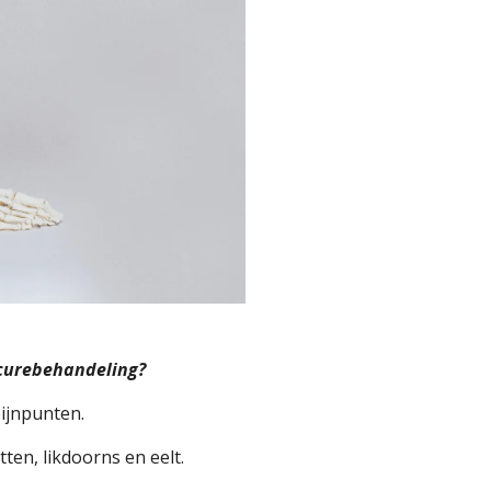
icurebehandeling?
ijnpunten.
en, likdoorns en eelt.