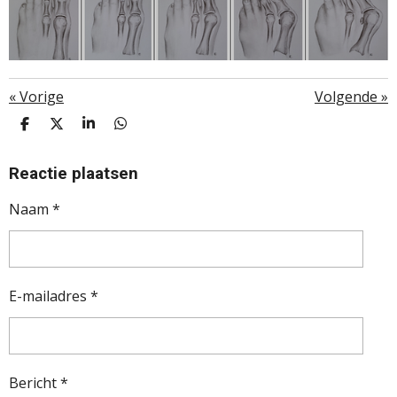
«
Vorige
Volgende
»
D
D
S
D
E
E
H
E
L
E
A
L
E
L
R
E
Reactie plaatsen
N
E
N
Naam *
E-mailadres *
Bericht *