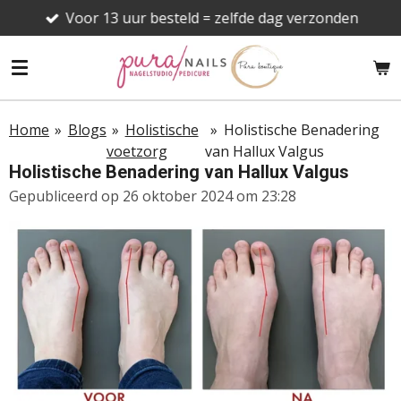
Voor 13 uur besteld = zelfde dag verzonden
Ga
direct
naar
de
hoofdinhoud
Home
»
Blogs
»
Holistische
»
Holistische Benadering
voetzorg
van Hallux Valgus
Holistische Benadering van Hallux Valgus
Gepubliceerd op 26 oktober 2024 om 23:28