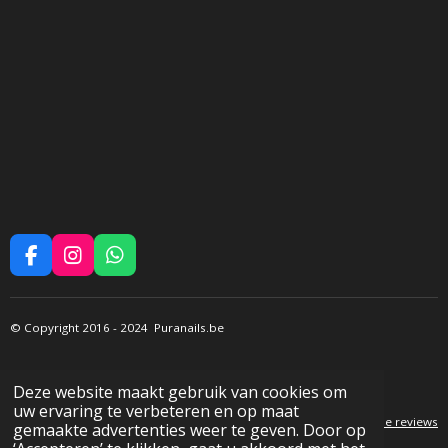
F
I
W
A
N
H
C
S
A
E
T
T
©
Copyright 2016
- 2024 Puranails.be
B
A
S
O
G
A
O
R
P
Deze website maakt gebruik van cookies om
K
A
P
uw ervaring te verbeteren en op maat
M
P
ura Nails
scores a 4,8/5 out of +20 reviews at
Google reviews
gemaakte advertenties weer te geven. Door op