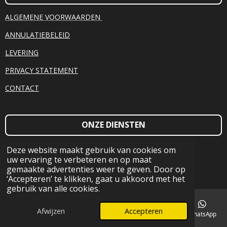
ALGEMENE VOORWAARDEN
ANNULATIEBELEID
LEVERING
PRIVACY STATEMENT
CONTACT
ONZE DIENSTEN
ADEMWERK
Deze website maakt gebruik van cookies om
BIOTENSOR
uw ervaring te verbeteren en op maat
gemaakte advertenties weer te geven. Door op
CHAKRA HEALING
‘Accepteren’ te klikken, gaat u akkoord met het
COACHING
gebruik van alle cookies.
NEI - THERAPIE
GELNAGELS
Afwijzen
Accepteren
HEALING REMEDIES
E-mailadres
Telefoonnummer
Kaart
Facebook
WhatsApp
HOLISTISCHE (VOET)THERAPIE