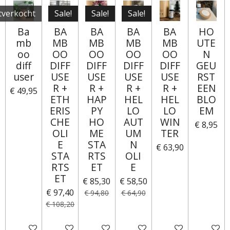
tverkocht
Sale!
Sale!
Sale!
Ba
BA
BA
BA
BA
HO
mb
MB
MB
MB
MB
UTE
oo
OO
OO
OO
OO
N
diff
DIFF
DIFF
DIFF
DIFF
GEU
user
USE
USE
USE
USE
RST
R +
R +
R +
R +
EEN
€ 49,95
ETH
HAP
HEL
HEL
BLO
ERIS
PY
LO
LO
EM
CHE
HO
AUT
WIN
€ 8,95
OLI
ME
UM
TER
E
STA
N
€ 63,90
STA
RTS
OLI
RTS
ET
E
ET
€ 85,30
€ 58,50
€ 97,40
€ 94,80
€ 64,90
€ 108,20
HOUD MIJ OP DE HOOGTE
IN WINKELWAGEN
IN WINKELWAGEN
IN WINKELWAGEN
IN WINKELWAGE
IN WI