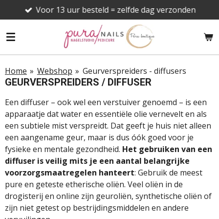
Voor 13 uur besteld = zelfde dag verzonden
Ga
direct
naar
de
hoofdinhoud
Home
»
Webshop
»
Geurverspreiders - diffusers
GEURVERSPREIDERS / DIFFUSER
Een diffuser – ook wel een verstuiver genoemd – is een
apparaatje dat water en essentiële olie vernevelt en als
een subtiele mist verspreidt. Dat geeft je huis niet alleen
een aangename geur, maar is dus óók goed voor je
fysieke en mentale gezondheid.
Het gebruiken van een
diffuser is veilig mits je een aantal belangrijke
voorzorgsmaatregelen hanteert
: Gebruik de meest
pure en geteste etherische oliën. Veel oliën in de
drogisterij en online zijn geuroliën, synthetische oliën of
zijn niet getest op bestrijdingsmiddelen en andere