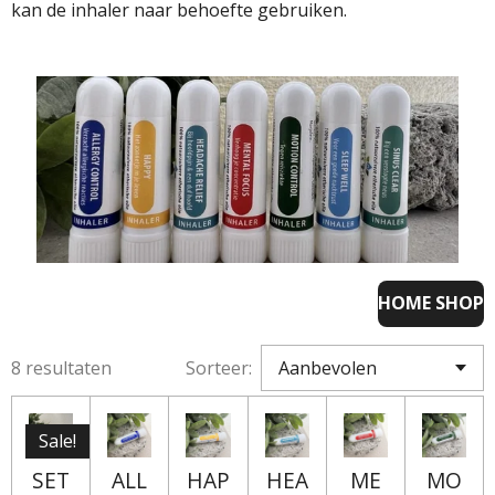
kan de inhaler naar behoefte gebruiken.
HOME SHOP
8 resultaten
Sorteer:
Sale!
SET
ALL
HAP
HEA
ME
MO