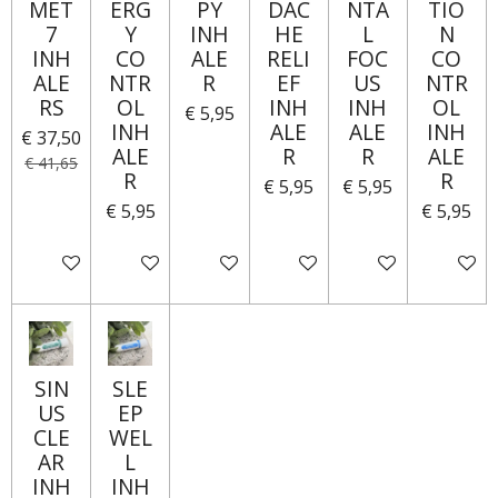
MET
ERG
PY
DAC
NTA
TIO
7
Y
INH
HE
L
N
INH
CO
ALE
RELI
FOC
CO
ALE
NTR
R
EF
US
NTR
RS
OL
INH
INH
OL
€ 5,95
INH
ALE
ALE
INH
€ 37,50
ALE
R
R
ALE
€ 41,65
R
R
€ 5,95
€ 5,95
€ 5,95
€ 5,95
IN WINKELWAGEN
IN WINKELWAGEN
IN WINKELWAGEN
IN WINKELWAGEN
IN WINKELWAGE
IN WI
SIN
SLE
US
EP
CLE
WEL
AR
L
INH
INH