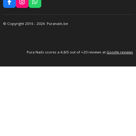
F
I
W
A
N
H
C
S
A
E
T
T
©
Copyright 2016
- 2024 Puranails.be
B
A
S
O
G
A
O
R
P
K
A
P
M
P
ura Nails
scores a 4,8/5 out of +20 reviews at
Google reviews