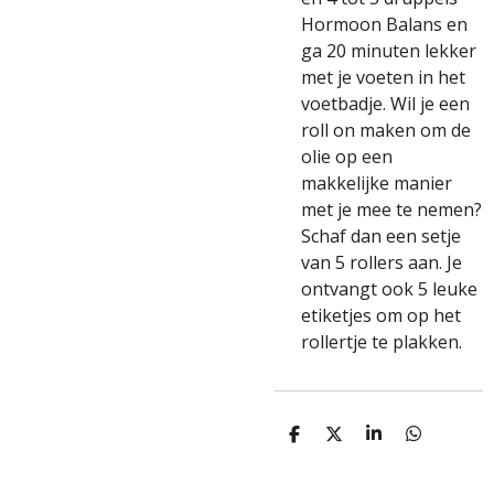
Hormoon Balans en
ga 20 minuten lekker
met je voeten in het
voetbadje. Wil je een
roll on maken om de
olie op een
makkelijke manier
met je mee te nemen?
Schaf dan een
setje
van 5 rollers
aan. Je
ontvangt ook 5 leuke
etiketjes om op het
rollertje te plakken.
D
D
S
D
E
E
H
E
L
E
A
L
E
L
R
E