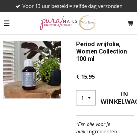
Voor 13 uur besteld = zelfde dag verzonden
Ga
direct
naar
de
hoofdinhoud
Period wrijfolie,
Women Collection
100 ml
€ 15,95
IN
WINKELWA
"Een olie voor je
buik"
Ingrediënten