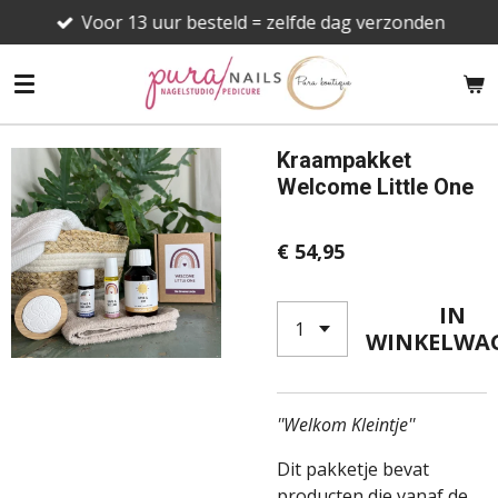
Voor 13 uur besteld = zelfde dag verzonden
Ga
direct
naar
de
hoofdinhoud
Kraampakket
Welcome Little One
€ 54,95
IN
WINKELWA
''Welkom Kleintje''
Dit pakketje bevat
producten die vanaf de