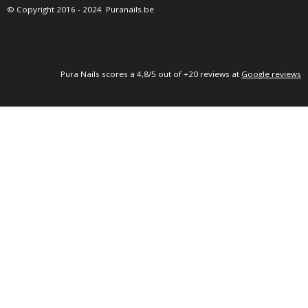
E
T
T
©
Copyright 2016
- 2024 Puranails.be
B
A
S
O
G
A
O
R
P
K
A
P
M
P
ura Nails
scores a 4,8/5 out of +20 reviews at
Google reviews