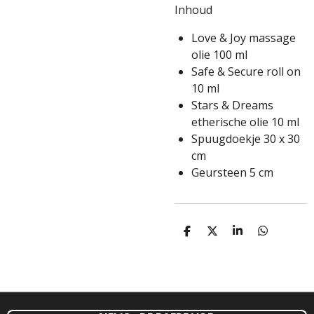
Inhoud
Love & Joy massage
olie 100 ml
Safe & Secure roll on
10 ml
Stars & Dreams
etherische olie 10 ml
Spuugdoekje 30 x 30
cm
Geursteen 5 cm
D
D
S
D
E
E
H
E
L
E
A
L
E
L
R
E
N
E
N