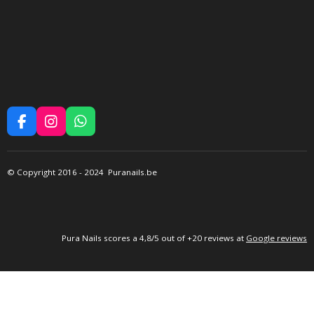
F
I
W
A
N
H
C
S
A
E
T
T
©
Copyright 2016
- 2024 Puranails.be
B
A
S
O
G
A
O
R
P
K
A
P
M
P
ura Nails
scores a 4,8/5 out of +20 reviews at
Google reviews