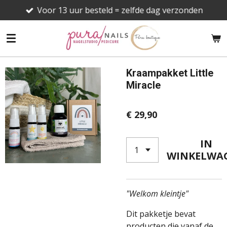
Voor 13 uur besteld = zelfde dag verzonden
Ga
direct
naar
de
hoofdinhoud
Kraampakket Little
Miracle
€ 29,90
IN
WINKELWA
"Welkom kleintje"
Dit pakketje bevat
producten die vanaf de