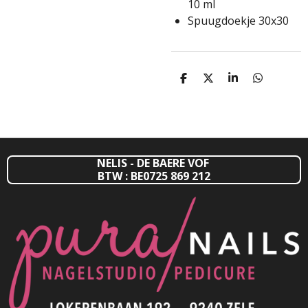
10 ml
Spuugdoekje 30x30
D
D
S
D
E
E
H
E
L
E
A
L
E
L
R
E
N
E
N
NELIS - DE BAERE VOF
BTW : BE0725 869 212