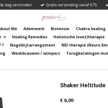
fde dag verzonden
Gratis verzending vanaf €75
About Me
Ademwerk
Biotensor
Chakra healing
re
Healing Remedies
Holistische (voet)therapie
 ?
Nagelbijtarrangement
NEI-therapie (Neuro Emo
ing
Wenkbrauwen / wimpers
Terugbetalingen mut
Shaker Heltitude
€ 6,00