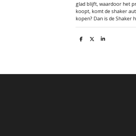
glad blijft, waardoor het p
koopt, komt de shaker auto
kopen? Dan is de Shaker h
D
D
S
E
E
H
L
E
A
E
L
R
N
E