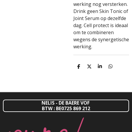
werking nog versterken.
Drink geen Skin Tonic of
Joint Serum op dezelfde
dag. Cell protect is ideaal
om te combineren
wegens de synergetische
werking.
D
D
S
D
E
E
H
E
L
E
A
L
E
L
R
E
N
E
N
NELIS - DE BAERE VOF
BTW : BE0725 869 212