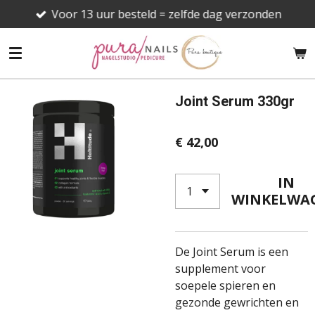
Voor 13 uur besteld = zelfde dag verzonden
Ga
direct
naar
de
hoofdinhoud
Joint Serum 330gr
€ 42,00
IN
WINKELWA
De Joint Serum is een
supplement voor
soepele spieren en
gezonde gewrichten en