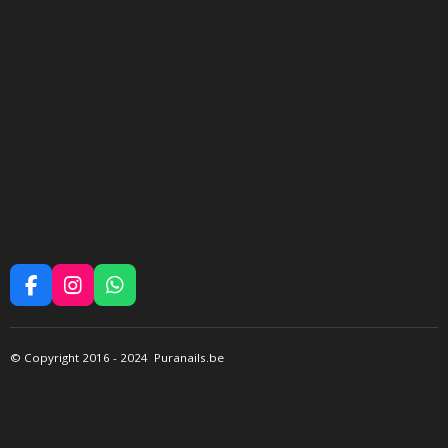
F
I
W
A
N
H
C
S
A
E
T
T
©
Copyright 2016
- 2024 Puranails.be
B
A
S
O
G
A
O
R
P
K
A
P
M