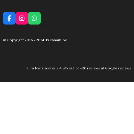
F
I
W
A
N
H
C
S
A
E
T
T
©
Copyright 2016
- 2024 Puranails.be
B
A
S
O
G
A
O
R
P
K
A
P
M
P
ura Nails
scores a 4,8/5 out of +20 reviews at
Google reviews