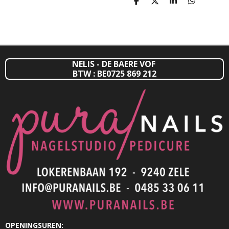
D
D
S
D
E
E
H
E
L
E
A
L
E
L
R
E
N
E
N
NELIS - DE BAERE VOF
BTW : BE0725 869 212
OPENINGSUREN: