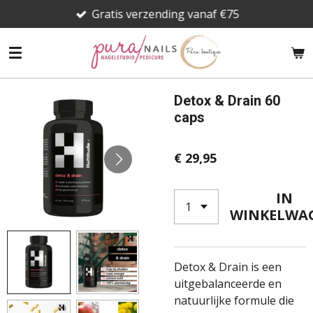
Gratis verzending vanaf €75
Ga
direct
naar
de
hoofdinhoud
Detox & Drain 60
caps
€ 29,95
IN
WINKELWA
Detox & Drain is een
uitgebalanceerde en
natuurlijke formule die