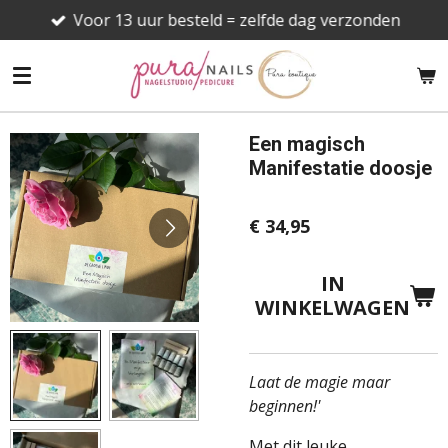
Voor 13 uur besteld = zelfde dag verzonden
Ga
direct
naar
de
hoofdinhoud
Een magisch
Manifestatie doosje
€ 34,95
IN
WINKELWAGEN
Laat de magie maar
beginnen!'
Met dit leuke