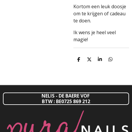
Kortom een leuk doosje
om te krijgen of cadeau
te doen.
Ik wens je heel veel
magie!
D
D
S
D
E
E
H
E
L
E
A
L
E
L
R
E
N
E
N
NELIS - DE BAERE VOF
BTW : BE0725 869 212