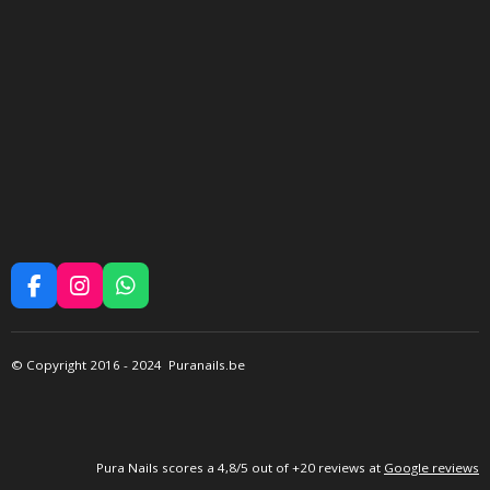
F
I
W
A
N
H
C
S
A
E
T
T
©
Copyright 2016
- 2024 Puranails.be
B
A
S
O
G
A
O
R
P
K
A
P
M
P
ura Nails
scores a 4,8/5 out of +20 reviews at
Google reviews