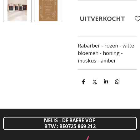
UITVERKOCHT
Rabarber - rozen - witte
bloemen - honing -
muskus - amber
D
D
S
D
E
E
H
E
L
E
A
L
E
L
R
E
N
E
N
NELIS - DE BAERE VOF
BTW : BE0725 869 212