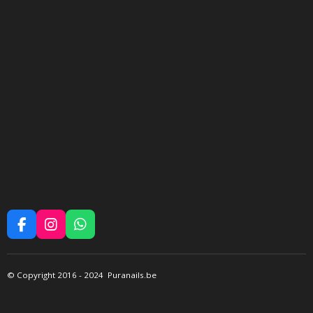
F
I
W
A
N
H
C
S
A
E
T
T
©
Copyright 2016
- 2024 Puranails.be
B
A
S
O
G
A
O
R
P