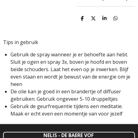
D
D
S
D
E
E
H
E
L
E
A
L
E
L
R
E
N
E
N
Tips in gebruik
Gebruik de spray wanneer je er behoefte aan hebt.
Sluit je ogen en spray 3x, boven je hoofd en boven
beide schouders. Laat het even op je inwerken. Blijf
even staan en wordt je bewust van de energie om je
heen
De olie kan je goed in een brandertje of diffuser
gebruiken. Gebruik ongeveer 5-10 druppeltjes
Gebruik de geurfrequentie tijdens een meditatie.
Maak er echt even een momentje van voor jezelf
NELIS - DE BAERE VOF