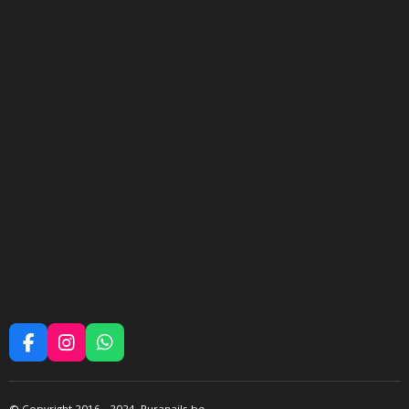
F
I
W
A
N
H
C
S
A
E
T
T
©
Copyright 2016
- 2024 Puranails.be