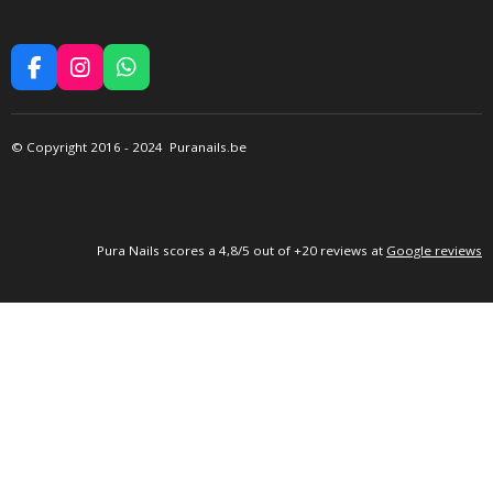
F
I
W
A
N
H
C
S
A
E
T
T
©
Copyright 2016
- 2024 Puranails.be
B
A
S
O
G
A
O
R
P
K
A
P
M
P
ura Nails
scores a 4,8/5 out of +20 reviews at
Google reviews