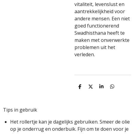
vitaliteit, levenslust en
aantrekkelijkheid voor
andere mensen. Een niet
goed functionerend
Swadhisthana heeft te
maken met onverwerkte
problemen uit het
verleden.
D
D
S
D
E
E
H
E
L
E
A
L
E
L
R
E
N
E
N
Tips in gebruik
Het rollertje kan je dagelijks gebruiken. Smeer de olie
op je onderrug en onderbuik. Fijn om te doen voor je