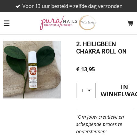
Voor 13 uur besteld = zelfde dag verzonden
Ga
direct
naar
de
hoofdinhoud
2. HEILIGBEEN
CHAKRA ROLL ON
€ 13,95
IN
WINKELWA
"Om jouw creatieve en
scheppende proces te
ondersteunen"