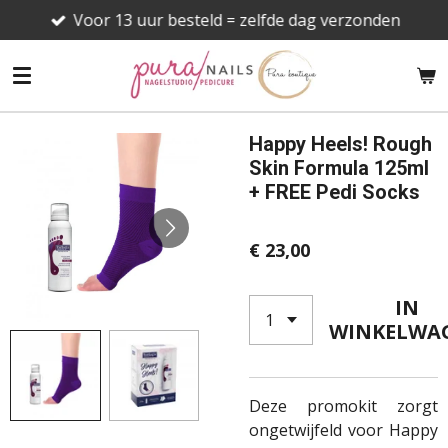
Voor 13 uur besteld = zelfde dag verzonden
Ga
direct
naar
de
hoofdinhoud
Happy Heels! Rough
Skin Formula 125ml
+ FREE Pedi Socks
€ 23,00
IN
WINKELWA
Deze promokit zorgt
ongetwijfeld voor Happy