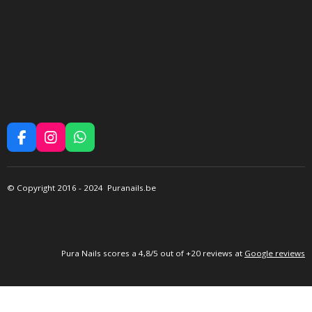
F
I
W
A
N
H
C
S
A
E
T
T
©
Copyright 2016
- 2024 Puranails.be
B
A
S
O
G
A
O
R
P
K
A
P
M
P
ura Nails
scores a 4,8/5 out of +20 reviews at
Google reviews