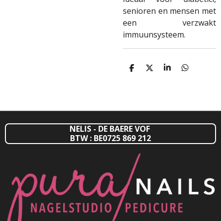
senioren en mensen met
een verzwakt
immuunsysteem.
D
D
S
D
E
E
H
E
L
E
A
L
E
L
R
E
N
E
N
NELIS - DE BAERE VOF
BTW : BE0725 869 212