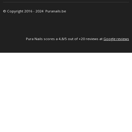
C
S
A
E
T
T
©
Copyright 2016
- 2024 Puranails.be
B
A
S
O
G
A
O
R
P
K
A
P
M
P
ura Nails
scores a 4,8/5 out of +20 reviews at
Google reviews