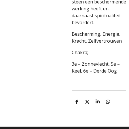
steen een beschermende
werking heeft en
daarnaast spiritualiteit
bevordert.
Bescherming, Energie,
Kracht, Zelfvertrouwen
Chakra;
3e – Zonnevlecht, 5e –
Keel, 6e – Derde Oog
D
D
S
D
E
E
H
E
L
E
A
L
E
L
R
E
N
E
N