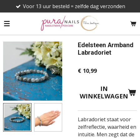
Voor 13 uur besteld = zelfde dag verzonden
Ga
direct
naar
de
hoofdinhoud
Edelsteen Armband
Labradoriet
€ 10,99
IN
WINKELWAGEN
Labradoriet staat voor
zelfreflectie, waarheid en
intuïtie. Men zegt dat de