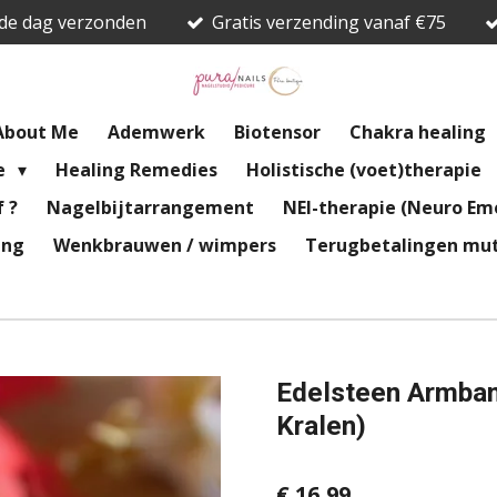
fde dag verzonden
Gratis verzending vanaf €75
About Me
Ademwerk
Biotensor
Chakra healing
re
Healing Remedies
Holistische (voet)therapie
 ?
Nagelbijtarrangement
NEI-therapie (Neuro Emo
ing
Wenkbrauwen / wimpers
Terugbetalingen mut
Edelsteen Armban
Kralen)
€ 16,99