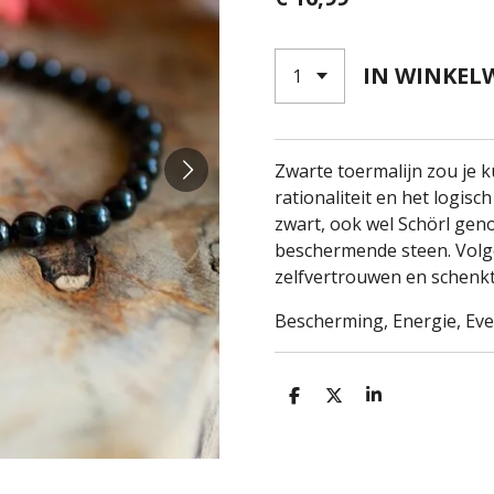
IN WINKEL
Zwarte toermalijn zou je 
rationaliteit en het logi
zwart, ook wel Schörl gen
beschermende steen. Volge
zelfvertrouwen en schenkt h
Bescherming, Energie, Eve
D
D
S
E
E
H
L
E
A
E
L
R
N
E