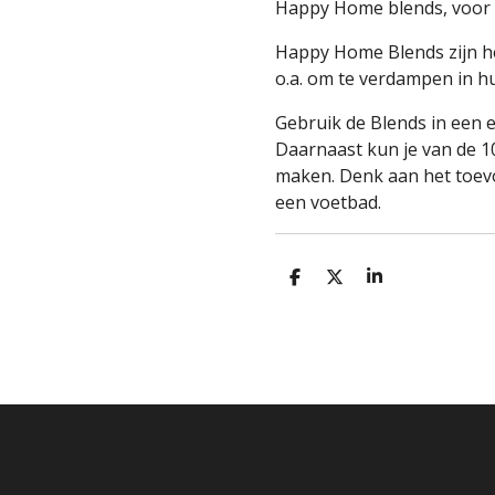
Happy Home blends, voor 
Happy Home Blends zijn hee
o.a. om te verdampen in hui
Gebruik de Blends in een e
Daarnaast kun je van de 1
maken. Denk aan het toevo
een voetbad.
D
D
S
E
E
H
L
E
A
E
L
R
N
E