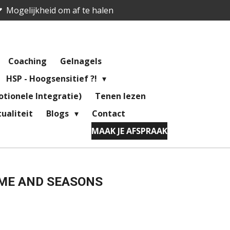
Mogelijkheid om af te halen
Coaching
Gelnagels
HSP - Hoogsensitief ?!
tionele Integratie)
Tenen lezen
ualiteit
Blogs
Contact
MAAK JE AFSPRAAK
IME AND SEASONS