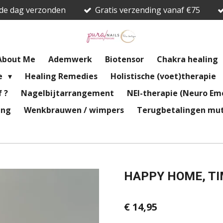
fde dag verzonden
Gratis verzending vanaf €75
About Me
Ademwerk
Biotensor
Chakra healing
re
Healing Remedies
Holistische (voet)therapie
 ?
Nagelbijtarrangement
NEI-therapie (Neuro Emo
ing
Wenkbrauwen / wimpers
Terugbetalingen mut
HAPPY HOME, T
€ 14,95