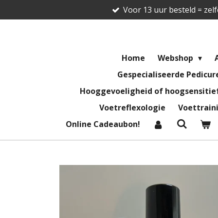
Voor 13 uur besteld = zel
Ga
direct
naar
de
hoofdinhoud
Home
Webshop
Gespecialiseerde Pedicu
Hooggevoeligheid of hoogsensitief
Voetreflexologie
Voettrain
Online Cadeaubon!