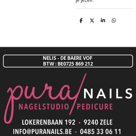
je jezelf.
D
D
S
D
E
E
H
E
L
E
A
L
E
L
R
E
N
E
N
NELIS - DE BAERE VOF
BTW : BE0725 869 212