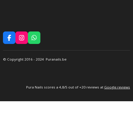
F
I
W
A
N
H
C
S
A
E
T
T
©
Copyright 2016
- 2024 Puranails.be
B
A
S
O
G
A
O
R
P
K
A
P
M
P
ura Nails
scores a 4,8/5 out of +20 reviews at
Google reviews