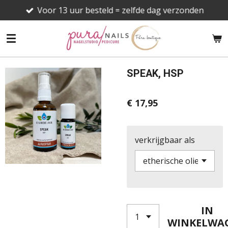
Voor 13 uur besteld = zelfde dag verzonden
Ga
direct
naar
de
hoofdinhoud
SPEAK, HSP
€ 17,95
verkrijgbaar als
IN
WINKELWA