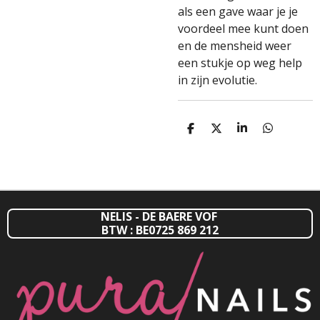
als een gave waar je je
voordeel mee kunt doen
en de mensheid weer
een stukje op weg help
in zijn evolutie.
D
D
S
D
E
E
H
E
L
E
A
L
E
L
R
E
N
E
N
NELIS - DE BAERE VOF
BTW : BE0725 869 212