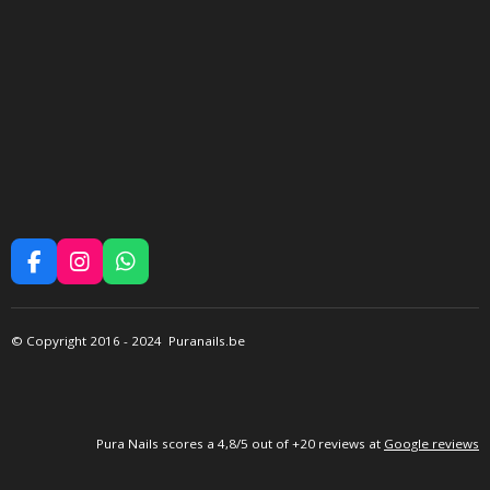
F
I
W
A
N
H
C
S
A
E
T
T
©
Copyright 2016
- 2024 Puranails.be
B
A
S
O
G
A
O
R
P
K
A
P
M
P
ura Nails
scores a 4,8/5 out of +20 reviews at
Google reviews