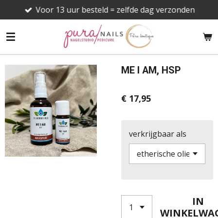
Voor 13 uur besteld = zelfde dag verzonden
Ga
direct
naar
de
hoofdinhoud
ME I AM, HSP
€ 17,95
verkrijgbaar als
IN
WINKELWA