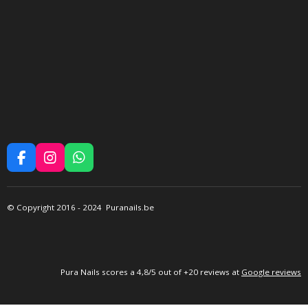
F
I
W
A
N
H
C
S
A
E
T
T
©
Copyright 2016
- 2024 Puranails.be
B
A
S
O
G
A
O
R
P
K
A
P
M
P
ura Nails
scores a 4,8/5 out of +20 reviews at
Google reviews