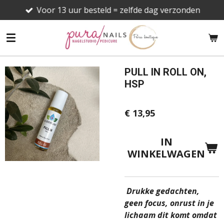
Voor 13 uur besteld = zelfde dag verzonden
Ga
direct
naar
de
hoofdinhoud
PULL IN ROLL ON,
HSP
€ 13,95
IN
WINKELWAGEN
Drukke gedachten,
geen focus, onrust in je
lichaam dit komt omdat