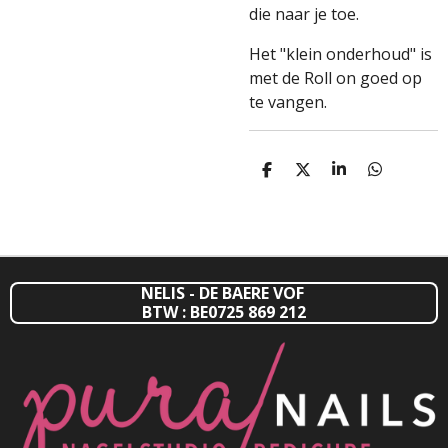
die naar je toe.
Het "klein onderhoud" is
met de Roll on goed op
te vangen.
D
D
S
D
E
E
H
E
L
E
A
L
E
L
R
E
N
E
N
NELIS - DE BAERE VOF
BTW : BE0725 869 212