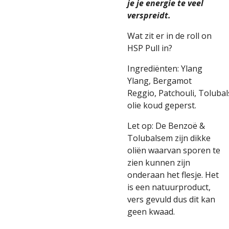
je je energie te veel
verspreidt.
Wat zit er in de roll on
HSP Pull in?
Ingrediënten:
Ylang
Ylang,
Bergamot
Reggio,
Patchouli,
Tolubal
olie
koud geperst.
Let op: De Benzoë &
Tolubalsem zijn dikke
oliën waarvan sporen te
zien kunnen zijn
onderaan het flesje. Het
is een natuurproduct,
vers gevuld dus dit kan
geen kwaad.