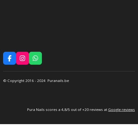
F
I
W
A
N
H
C
S
A
E
T
T
©
Copyright 2016
- 2024 Puranails.be
B
A
S
O
G
A
O
R
P
K
A
P
M
P
ura Nails
scores a 4,8/5 out of +20 reviews at
Google reviews