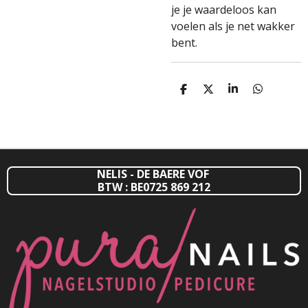
je je waardeloos kan
voelen als je net wakker
bent.
D
D
S
D
E
E
H
E
L
E
A
L
E
L
R
E
N
E
N
NELIS - DE BAERE VOF
BTW : BE0725 869 212