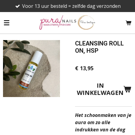
Voor 13 uur besteld = zelfde dag verzonden
Ga
direct
naar
de
hoofdinhoud
CLEANSING ROLL
ON, HSP
€ 13,95
IN
WINKELWAGEN
Het schoonmaken van je
aura om zo alle
indrukken van de dag