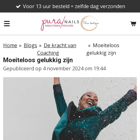
Voor 13 uur besteld = zelfde dag verzonden
Ga
direct
naar
de
hoofdinhoud
Home
»
Blogs
»
De kracht van
»
Moeiteloos
Coaching
gelukkig zijn
Moeiteloos gelukkig zijn
Gepubliceerd op 4 november 2024 om 19:44