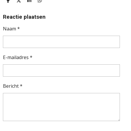
D
D
S
D
E
E
H
E
L
E
A
L
E
L
R
E
Reactie plaatsen
N
E
N
Naam *
E-mailadres *
Bericht *