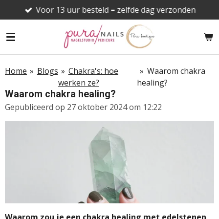
Voor 13 uur besteld = zelfde dag verzonden
Ga
direct
naar
de
hoofdinhoud
Home
»
Blogs
»
Chakra's: hoe
»
Waarom chakra
werken ze?
healing?
Waarom chakra healing?
Gepubliceerd op 27 oktober 2024 om 12:22
Waarom zou je een chakra healing met edelstenen