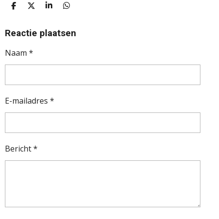
D
D
S
D
E
E
H
E
L
E
A
L
E
L
R
E
Reactie plaatsen
N
E
N
Naam *
E-mailadres *
Bericht *